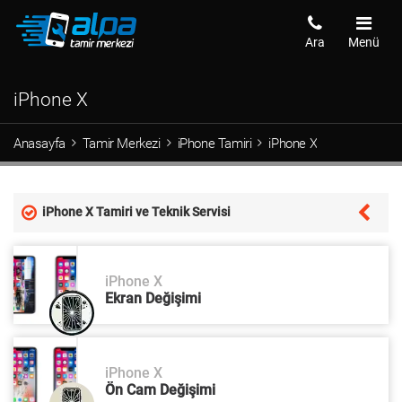
Ara
Menü
iPhone X
Anasayfa
Tamir Merkezi
iPhone Tamiri
iPhone X
iPhone X Tamiri ve Teknik Servisi
iPhone X
Ekran Değişimi
iPhone X
Ön Cam Değişimi