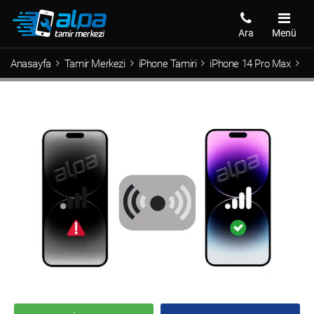
Ara
Menü
Anasayfa
Tamir Merkezi
iPhone Tamiri
iPhone 14 Pro Max
iP