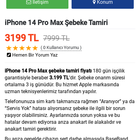
İletişim
Konum
iPhone 14 Pro Max Şebeke Tamiri
3199 TL
7999 TL
( 0 Kullanıcı Yorumu )
Hemen Bir Yorum Yaz
iPhone 14 Pro Max şebeke tamiri fiyatı
180 gün işçilik
garantisiyle beraber
3.199 TL
’dir. Şebeke onarım süresi
ortalama 3 iş günüdür. Bu hizmet Apple markasında
uzman teknisyenlerimiz tarafından yapılır.
Telefonunuza sim kartı takmanıza rağmen “Aranıyor” ya da
“Servis Yok” hatası alıyorsanız şebeke ile ilgili bir sorun
yaşıyor olabilirsiniz. Ayarlarınızda sorun yoksa ve bu
hatalar devam ediyorsa arıza anakart ile alakalıdır ve
anakart tamiri gerektirir.
Bu arıza genelde cihazın sert darbe almasıyla BaseBand