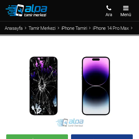
Ara
Menü
Anasayfa
Tamir Merkezi
iPhone Tamiri
iPhone 14 Pro Max
iP