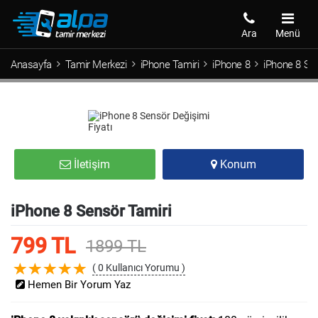
Ara
Menü
Anasayfa
Tamir Merkezi
iPhone Tamiri
iPhone 8
iPhone 8 Se
İletişim
Konum
iPhone 8 Sensör Tamiri
799 TL
1899 TL
( 0 Kullanıcı Yorumu )
Hemen Bir Yorum Yaz