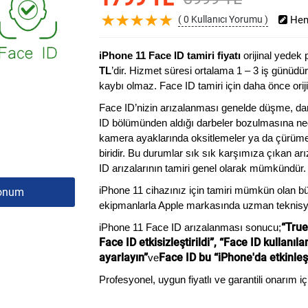
( 0 Kullanıcı Yorumu )
Hem
iPhone 11 Face ID tamiri fiyatı
orijinal yedek 
TL
’dir. Hizmet süresi ortalama 1 – 3 iş günüdü
kaybı olmaz. Face ID tamiri için daha önce orij
Face ID’nizin arızalanması genelde düşme, da
ID bölümünden aldığı darbeler bozulmasına nede
kamera ayaklarında oksitlemeler ya da çürüme
biridir. Bu durumlar sık sık karşımıza çıkan arı
ID arızalarının tamiri genel olarak mümkündür.
iPhone 11 cihazınız için tamiri mümkün olan bü
onum
ekipmanlarla Apple markasında uzman teknisye
“True
iPhone 11 Face ID arızalanması sonucu;
Face ID etkisizleştirildi”, “Face ID kullanı
ayarlayın”
Face ID bu “iPhone'da etkinleş
ve
Profesyonel, uygun fiyatlı ve garantili onarım içi