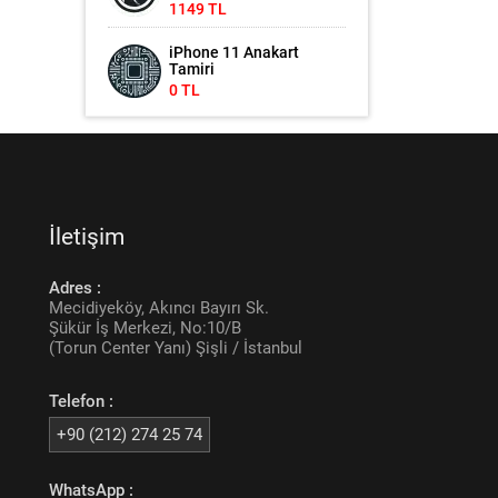
1149 TL
iPhone 11 Anakart
Tamiri
0 TL
İletişim
Adres :
Mecidiyeköy, Akıncı Bayırı Sk.
Şükür İş Merkezi, No:10/B
(Torun Center Yanı) Şişli / İstanbul
Telefon :
+90 (212) 274 25 74
WhatsApp :