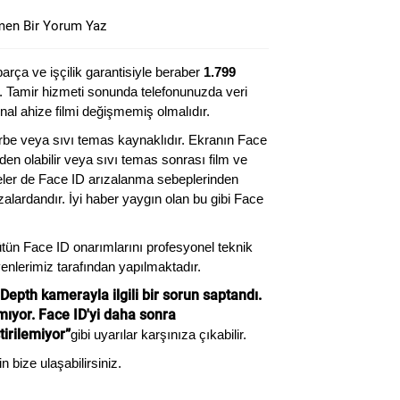
en Bir Yorum Yaz
parça ve işçilik garantisiyle beraber
1.799
r. Tamir hizmeti sonunda telefonunuzda veri
inal ahize filmi değişmemiş olmalıdır.
rbe veya sıvı temas kaynaklıdır. Ekranın Face
n olabilir veya sıvı temas sonrası film ve
ler de Face ID arızalanma sebeplerinden
zalardandır. İyi haber yaygın olan bu gibi Face
tün Face ID onarımlarını profesyonel teknik
nlerimiz tarafından yapılmaktadır.
Depth kamerayla ilgili bir sorun saptandı.
lamıyor. Face ID'yi daha sonra
tirilemiyor”
gibi uyarılar karşınıza çıkabilir.
n bize ulaşabilirsiniz.