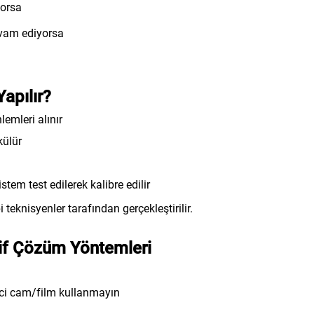
yorsa
evam ediyorsa
Yapılır?
lemleri alınır
külür
istem test edilerek kalibre edilir
eknisyenler tarafından gerçekleştirilir.
tif Çözüm Yöntemleri
ici cam/film kullanmayın