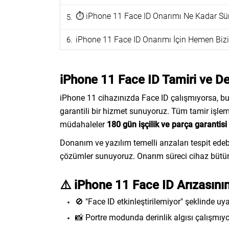
⏱️ iPhone 11 Face ID Onarımı Ne Kadar Sü
iPhone 11 Face ID Onarımı İçin Hemen Bizi
iPhone 11 Face ID Tamiri ve De
iPhone 11 cihazınızda Face ID çalışmıyorsa, b
garantili bir hizmet sunuyoruz. Tüm tamir işle
müdahaleler
180 gün işçilik ve parça garantisi
Donanım ve yazılım temelli arızaları tespit ede
çözümler sunuyoruz. Onarım süreci cihaz bütünlüğ
⚠️ iPhone 11 Face ID Arızasının 
🚫 "Face ID etkinleştirilemiyor" şeklinde uya
📸 Portre modunda derinlik algısı çalışmıy