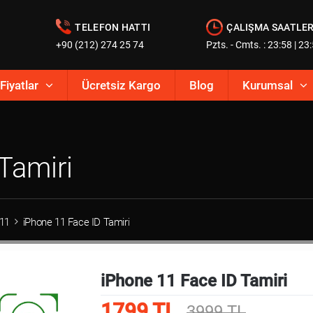
TELEFON HATTI
ÇALIŞMA SAATLER
+90 (212) 274 25 74
Pzts. - Cmts. : 23:58 | 23
Fiyatlar
Ücretsiz Kargo
Blog
Kurumsal
Tamiri
 11
iPhone 11 Face ID Tamiri
iPhone 11 Face ID Tamiri
1799 TL
3999 TL