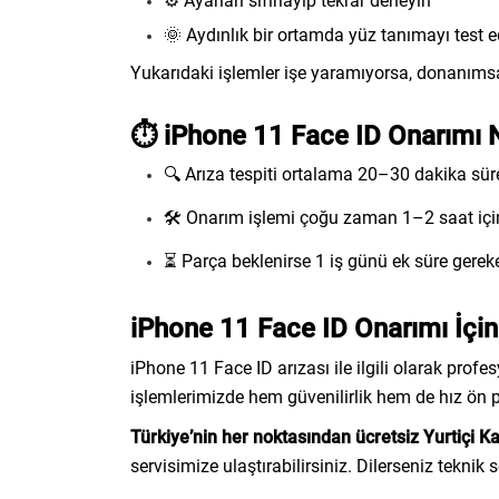
⚙️ Ayarları sıfırlayıp tekrar deneyin
🌞 Aydınlık bir ortamda yüz tanımayı test e
Yukarıdaki işlemler işe yaramıyorsa, donanımsa
⏱️ iPhone 11 Face ID Onarımı 
🔍 Arıza tespiti ortalama 20–30 dakika sür
🛠️ Onarım işlemi çoğu zaman 1–2 saat iç
⏳ Parça beklenirse 1 iş günü ek süre gereke
iPhone 11 Face ID Onarımı İçi
iPhone 11 Face ID arızası ile ilgili olarak profe
işlemlerimizde hem güvenilirlik hem de hız ön p
Türkiye’nin her noktasından ücretsiz Yurtiçi K
servisimize ulaştırabilirsiniz. Dilerseniz tekni