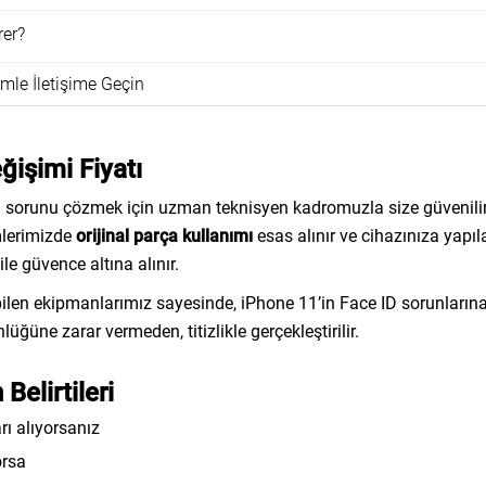
rer?
mle İletişime Geçin
ğişimi Fiyatı
u sorunu çözmek için uzman teknisyen kadromuzla size güvenili
mlerimizde
orijinal parça kullanımı
esas alınır ve cihazınıza yapı
ile güvence altına alınır.
bilen ekipmanlarımız sayesinde, iPhone 11’in Face ID sorunlarına
üne zarar vermeden, titizlikle gerçekleştirilir.
Belirtileri
rı alıyorsanız
orsa