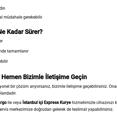
din
l müdahale gerekebilir.
Ne Kadar Sürer?
er
inde tamamlanır
bilir
n Hemen Bizimle İletişime Geçin
syonel bir çözüm arıyorsanız, bizimle iletişime geçebilirsiniz. On
landadır.
argo
ile veya
İstanbul içi Express Kurye
hizmetimizle cihazınızı 
k servis merkezimize doğrudan gelerek de teslimat yapabilirsiniz.