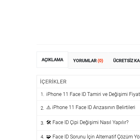
AÇIKLAMA
YORUMLAR
(0)
ÜCRETSİZ K
İÇERİKLER
iPhone 11 Face ID Tamiri ve Değişimi Fiyat
⚠️ iPhone 11 Face ID Arızasının Belirtileri
🛠️ Face ID Çipi Değişimi Nasıl Yapılır?
🧩 Face ID Sorunu İçin Alternatif Çözüm Yö