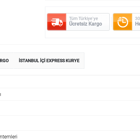
Tüm Türkiye`ye
30
Ücretsiz Kargo
H
ARGO
İSTANBUL İÇİ EXPRESS KURYE
ı
ntemleri