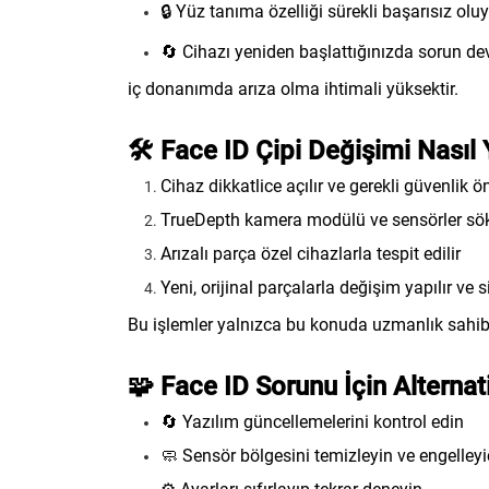
🔒 Yüz tanıma özelliği sürekli başarısız olu
🔄 Cihazı yeniden başlattığınızda sorun d
iç donanımda arıza olma ihtimali yüksektir.
🛠️ Face ID Çipi Değişimi Nasıl 
Cihaz dikkatlice açılır ve gerekli güvenlik ön
TrueDepth kamera modülü ve sensörler sö
Arızalı parça özel cihazlarla tespit edilir
Yeni, orijinal parçalarla değişim yapılır ve s
Bu işlemler yalnızca bu konuda uzmanlık sahibi t
🧩 Face ID Sorunu İçin Alterna
🔄 Yazılım güncellemelerini kontrol edin
🧼 Sensör bölgesini temizleyin ve engelley