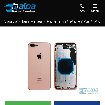
Ara
Menü
Anasayfa
Tamir Merkezi
iPhone Tamiri
iPhone 8 Plus
iPhone 