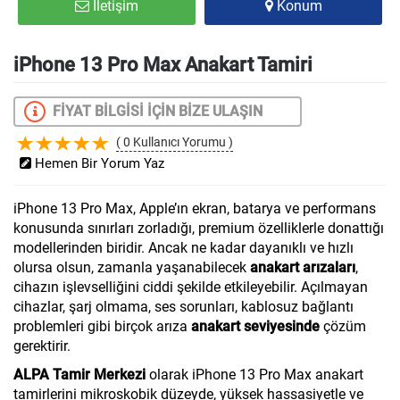
İletişim
Konum
iPhone 13 Pro Max Anakart Tamiri
FİYAT BİLGİSİ İÇİN BİZE ULAŞIN
( 0 Kullanıcı Yorumu )
Hemen Bir Yorum Yaz
iPhone 13 Pro Max, Apple’ın ekran, batarya ve performans
konusunda sınırları zorladığı, premium özelliklerle donattığı
modellerinden biridir. Ancak ne kadar dayanıklı ve hızlı
olursa olsun, zamanla yaşanabilecek
anakart arızaları
,
cihazın işlevselliğini ciddi şekilde etkileyebilir. Açılmayan
cihazlar, şarj olmama, ses sorunları, kablosuz bağlantı
problemleri gibi birçok arıza
anakart seviyesinde
çözüm
gerektirir.
ALPA Tamir Merkezi
olarak iPhone 13 Pro Max anakart
tamirlerini mikroskobik düzeyde, yüksek hassasiyetle ve