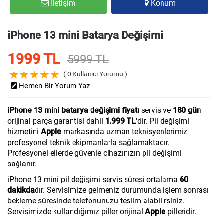
İletişim
Konum
iPhone 13 mini Batarya Değişimi
1999 TL
5999 TL
( 0 Kullanıcı Yorumu )
Hemen Bir Yorum Yaz
iPhone 13 mini batarya değişimi fiyatı
servis ve
180 gün
orijinal parça garantisi dahil
1.999 TL
'dir. Pil değişimi
hizmetini
Apple
markasında uzman teknisyenlerimiz
profesyonel teknik ekipmanlarla sağlamaktadır.
Profesyonel ellerde güvenle cihazınızın pil değişimi
sağlanır.
iPhone 13 mini pil değişimi servis süresi ortalama
60
dakikda
dır. Servisimize gelmeniz durumunda işlem sonrası
bekleme süresinde telefonunuzu teslim alabilirsiniz.
Servisimizde kullandığımız piller orijinal
Apple
pilleridir.