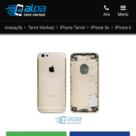
Ara
Menü
Anasayfa
Tamir Merkezi
iPhone Tamiri
iPhone 6s
iPhone 6s 