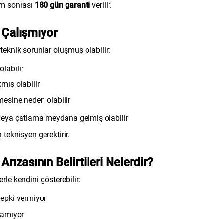
lem sonrası
180 gün garanti
verilir.
Çalışmıyor
teknik sorunlar oluşmuş olabilir:
labilir
mış olabilir
mesine neden olabilir
veya çatlama meydana gelmiş olabilir
eknisyen gerektirir.
zasının Belirtileri Nelerdir?
le kendini gösterebilir:
tepki vermiyor
lamıyor