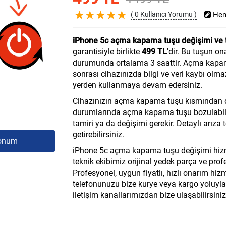
( 0 Kullanıcı Yorumu )
Hem
iPhone 5c açma kapama tuşu değişimi ve ta
garantisiyle birlikte
499 TL
'dir. Bu tuşun o
durumunda ortalama 3 saattir. Açma kapama
sonrası cihazınızda bilgi ve veri kaybı olm
yerden kullanmaya devam edersiniz.
Cihazınızın açma kapama tuşu kısmından d
durumlarında açma kapama tuşu bozulabilir
tamiri ya da değişimi gerekir. Detaylı arıza t
getirebilirsiniz.
onum
iPhone 5c açma kapama tuşu değişimi hiz
teknik ekibimiz orijinal yedek parça ve pro
Profesyonel, uygun fiyatlı, hızlı onarım hizm
telefonunuzu bize kurye veya kargo yoluyla g
iletişim kanallarımızdan bize ulaşabilirsiniz