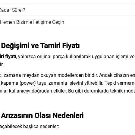
adar Sürer?
Hemen Bizimle İletişime Geçin
eğişimi ve Tamiri Fiyatı
i fiyatı
, yalnızca orijinal parça kullanılarak uygulanan işlemi v
ir.
c, zamana meydan okuyan modellerden biridir. Ancak cihazın e
a kapama (power) tuşu, zamanla işlevini yitirebilir. Tepki vermem
lar kullanıcıyı doğrudan etkiler. Bu gibi durumlarda teknik müd
rızasının Olası Nedenleri
çabilecek başlıca nedenler: