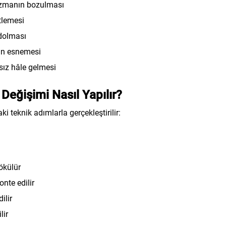
izmanın bozulması
itlemesi
 dolması
yin esnemesi
ız hâle gelmesi
eğişimi Nasıl Yapılır?
 teknik adımlarla gerçekleştirilir:
ökülür
nte edilir
ilir
lir