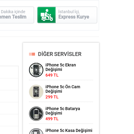
 Dakika içinde
İstanbul İçi,
emen Teslim
Express Kurye
DİĞER SERVİSLER
iPhone 5c Ekran
Değişimi
649 TL
iPhone 5c Ön Cam
Değişimi
299 TL
iPhone 5c Batarya
Değişimi
499 TL
iPhone 5c Kasa Değişimi