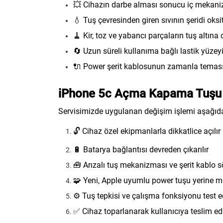
💥 Cihazın darbe alması sonucu iç mekan
💧 Tuş çevresinden giren sıvının şeridi oks
🧹 Kir, toz ve yabancı parçaların tuş altına
🔄 Uzun süreli kullanıma bağlı lastik yüze
🔌 Power şerit kablosunun zamanla temass
iPhone 5c Açma Kapama Tuşu D
Servisimizde uygulanan değişim işlemi aşağıdaki
🔓 Cihaz özel ekipmanlarla dikkatlice açılır
🔋 Batarya bağlantısı devreden çıkarılır
🧰 Arızalı tuş mekanizması ve şerit kablo s
🧩 Yeni, Apple uyumlu power tuşu yerine mo
⚙️ Tuş tepkisi ve çalışma fonksiyonu test ed
✅ Cihaz toparlanarak kullanıcıya teslim edi