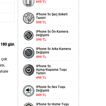
699 TL
iPhone 5c Şarj Soketi
Tamiri
599 TL
iPhone 5c Ön Kamera
Değişimi
399 TL
e
180 gün
iPhone 5c Arka Kamera
Değişimi
499 TL
n çok
esi,
iPhone 5c
Açma/Kapama Tuşu
ahale
Tamiri
499 TL
iPhone 5c Ses Tuşu
Değişimi
449 TL
iPhone 5c Home Tuşu