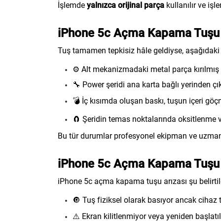
İşlemde
yalnızca orijinal parça
kullanılır ve iş
iPhone 5c Açma Kapama Tuşu 
Tuş tamamen tepkisiz hâle geldiyse, aşağıdaki 
⚙️ Alt mekanizmadaki metal parça kırılmış o
🔧 Power şeridi ana karta bağlı yerinden çık
💣 İç kısımda oluşan baskı, tuşun içeri göç
🧲 Şeridin temas noktalarında oksitlenme 
Bu tür durumlar profesyonel ekipman ve uzman t
iPhone 5c Açma Kapama Tuşu Arı
iPhone 5c açma kapama tuşu arızası şu belirtiler
🔘 Tuş fiziksel olarak basıyor ancak cihaz 
⚠️ Ekran kilitlenmiyor veya yeniden başlatı