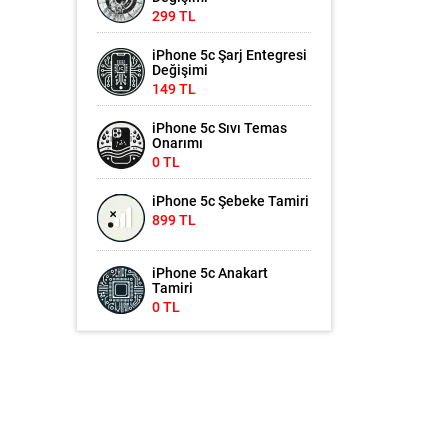
299 TL
iPhone 5c Şarj Entegresi
Değişimi
149 TL
iPhone 5c Sıvı Temas
Onarımı
0 TL
iPhone 5c Şebeke Tamiri
899 TL
iPhone 5c Anakart
Tamiri
0 TL