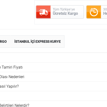
Tüm Türkiye`ye
30
Ücretsiz Kargo
H
ARGO
İSTANBUL İÇİ EXPRESS KURYE
Tamiri Fiyatı
lası Nedenleri
ıl Yapılır?
irtileri Nelerdir?