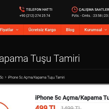
TELEFON HATTI
ÇALIŞMA SAATLER
+90 (212) 274 25 74
Pzts. - Cmts. : 23:58 | 23
Fiyatlar
Ücretsiz Kargo
Blog
Kurumsal
apama Tuşu Tamiri
 5c
iPhone 5c Açma/Kapama Tuşu Tamiri
iPhone 5c Açma/Kapama Tu
499 TL
1499 TL