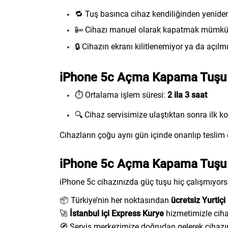
🔁 Tuş basınca cihaz kendiliğinden yeniden
📴 Cihazı manuel olarak kapatmak mümk
🔒 Cihazın ekranı kilitlenemiyor ya da açılm
iPhone 5c Açma Kapama Tuşu T
⏱️ Ortalama işlem süresi:
2 ila 3 saat
🔍 Cihaz servisimize ulaştıktan sonra ilk kon
Cihazların çoğu aynı gün içinde onarılıp teslim 
iPhone 5c Açma Kapama Tuşu T
iPhone 5c cihazınızda güç tuşu hiç çalışmıyor
📦 Türkiye’nin her noktasından
ücretsiz Yurtiçi
🚀
İstanbul içi Express Kurye
hizmetimizle cihaz
🧭 Servis merkezimize doğrudan gelerek cihazını