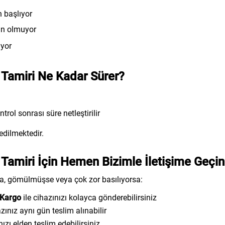
 başlıyor
ün olmuyor
ıyor
amiri Ne Kadar Sürer?
trol sonrası süre netleştirilir
edilmektedir.
amiri İçin Hemen Bizimle İletişime Geçin
sa, gömülmüşse veya çok zor basılıyorsa:
 Kargo
ile cihazınızı kolayca gönderebilirsiniz
ınız aynı gün teslim alınabilir
zı elden teslim edebilirsiniz