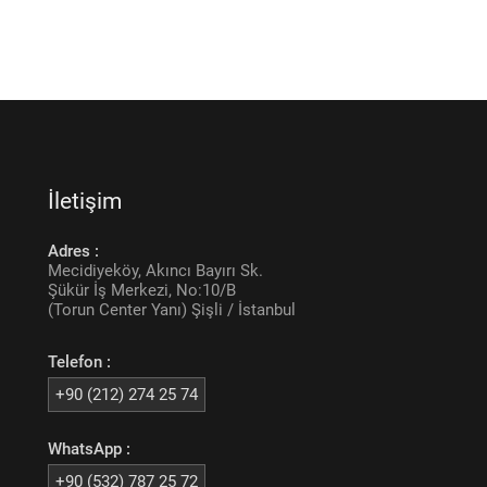
İletişim
Adres :
Mecidiyeköy, Akıncı Bayırı Sk.
Şükür İş Merkezi, No:10/B
(Torun Center Yanı) Şişli / İstanbul
Telefon :
+90 (212) 274 25 74
WhatsApp :
+90 (532) 787 25 72