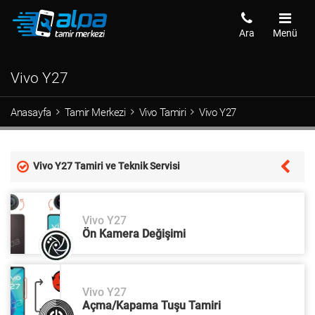
Ara
Menü
Vivo Y27
Anasayfa
Tamir Merkezi
Vivo Tamiri
Vivo Y27
Vivo Y27 Tamiri ve Teknik Servisi
Vivo Y27
Ön Kamera Değişimi
Vivo Y27
Açma/Kapama Tuşu Tamiri