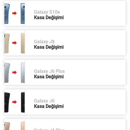
Galaxy S10e
Kasa Değişimi
Galaxy J8
Kasa Değişimi
Galaxy J6 Plus
Kasa Değişimi
Galaxy J6
Kasa Değişimi