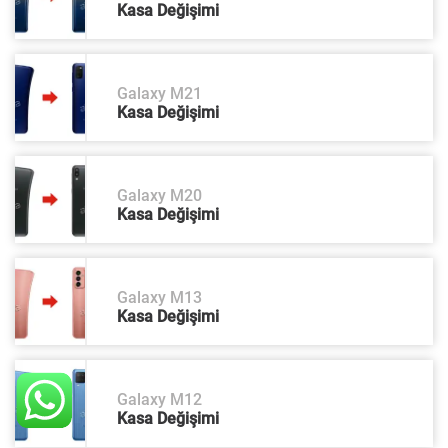
Kasa Değişimi
Galaxy M21
Kasa Değişimi
Galaxy M20
Kasa Değişimi
Galaxy M13
Kasa Değişimi
Galaxy M12
Kasa Değişimi