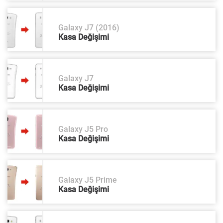
Galaxy J7 (2016)
Kasa Değişimi
Galaxy J7
Kasa Değişimi
Galaxy J5 Pro
Kasa Değişimi
Galaxy J5 Prime
Kasa Değişimi