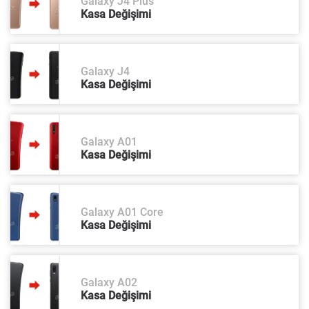
Galaxy J4 Plus
Kasa Değişimi
Galaxy J4
Kasa Değişimi
Galaxy A01
Kasa Değişimi
Galaxy A01 Core
Kasa Değişimi
Galaxy A02
Kasa Değişimi