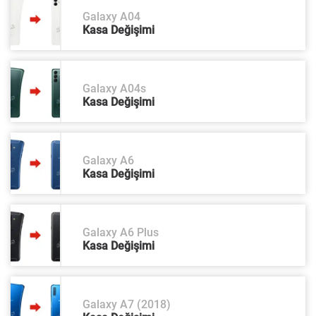
Galaxy A04
Kasa Değişimi
Galaxy A04s
Kasa Değişimi
Galaxy A6
Kasa Değişimi
Galaxy A6 Plus
Kasa Değişimi
Galaxy A7 (2018)