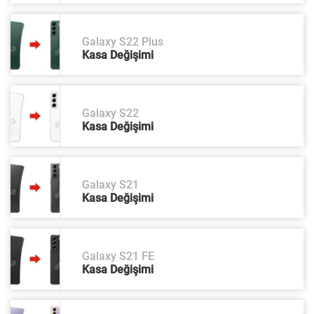
Galaxy S22 Plus
Kasa Değişimi
Galaxy S22
Kasa Değişimi
Galaxy S21
Kasa Değişimi
Galaxy S21 FE
Kasa Değişimi