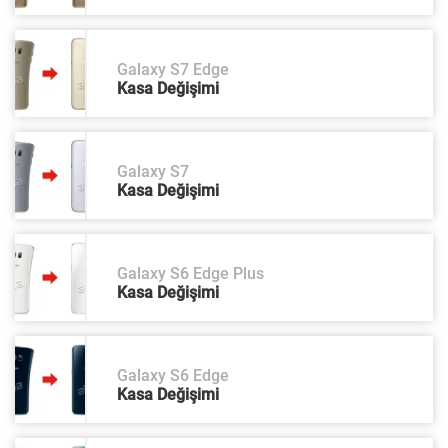
Galaxy S7 Edge
Kasa Değişimi
Galaxy S7
Kasa Değişimi
Galaxy S6 Edge Plus
Kasa Değişimi
Galaxy S6 Edge
Kasa Değişimi