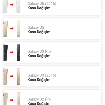
Galaxy J5 (2016)
Kasa Değişimi
Galaxy J5
Kasa Değişimi
Galaxy J3 Pro
Kasa Değişimi
Galaxy J3 (2016)
Kasa Değişimi
Galaxy J2 Pro
Kasa Değişimi