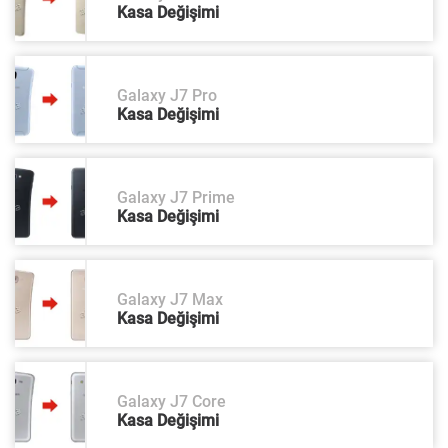
Kasa Değişimi
Galaxy J7 Pro
Kasa Değişimi
Galaxy J7 Prime
Kasa Değişimi
Galaxy J7 Max
Kasa Değişimi
Galaxy J7 Core
Kasa Değişimi