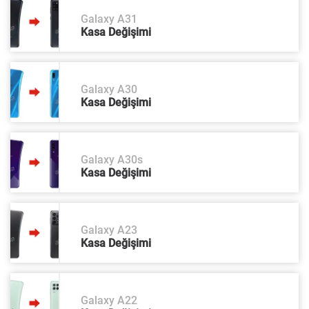
Galaxy A31
Kasa Değişimi
Galaxy A30
Kasa Değişimi
Galaxy A30s
Kasa Değişimi
Galaxy A23
Kasa Değişimi
Galaxy A22