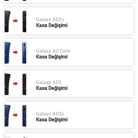
Galaxy A02s
Kasa Değişimi
Galaxy A2 Core
Kasa Değişimi
Galaxy A03
Kasa Değişimi
Galaxy A03s
Kasa Değişimi