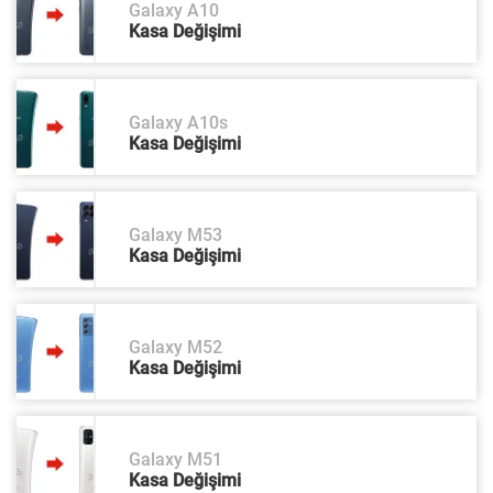
Galaxy A10
Kasa Değişimi
Galaxy A10s
Kasa Değişimi
Galaxy M53
Kasa Değişimi
Galaxy M52
Kasa Değişimi
Galaxy M51
Kasa Değişimi