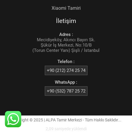
Xiaomi Tamiri
İletişim
Adres :
Mecidiyeköy, Akıncı Bayırı Sk.
Şükür İş Merkezi, No:10/B
(Torun Center Yanı) Şişli / İstanbul
Telefon :
+90 (212) 274 25 74
WhatsApp :
+90 (532) 787 25 72
Copyright © 2025 | ALPA Tamir Merkezi - Tüm Hakkı Saklıdır...
2,09 saniyede yüklendi