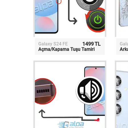
1499 TL
Galaxy S24 FE
Gal
Açma/Kapama Tuşu Tamiri
Ark