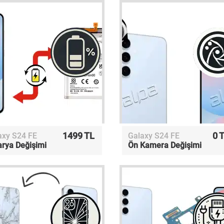
1499 TL
0 
axy S24 FE
Galaxy S24 FE
arya Değişimi
Ön Kamera Değişimi