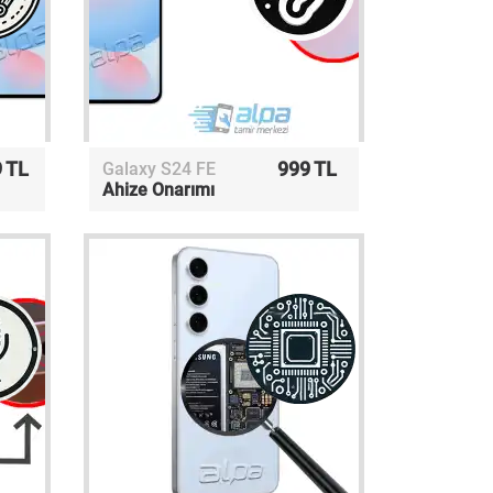
 TL
999 TL
Galaxy S24 FE
Ahize Onarımı