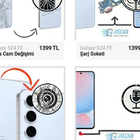
1399 TL
1399
axy S24 FE
Galaxy S24 FE
a Cam Değişimi
Şarj Soketi