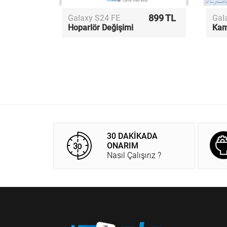
899 TL
Galaxy S24 FE
Gal
Hoparlör Değişimi
Kam
30 DAKİKADA
ONARIM
Nasıl Çalışırız ?