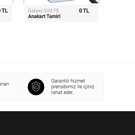
 TL
0 TL
Galaxy S24 FE
Anakart Tamiri
Garantili hizmet
unan
prensibimiz ile içiniz
rahat eder..