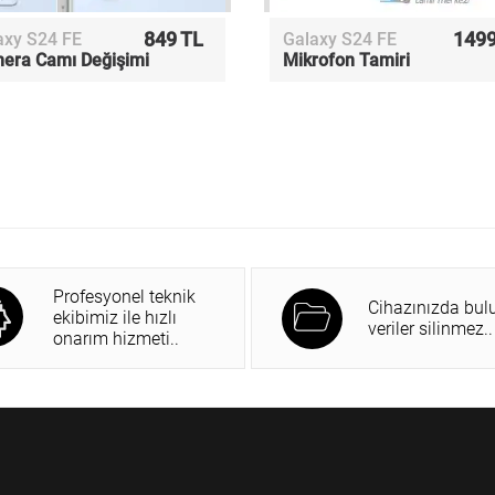
849 TL
1499
axy S24 FE
Galaxy S24 FE
era Camı Değişimi
Mikrofon Tamiri
Profesyonel teknik
Cihazınızda bul
ekibimiz ile hızlı
veriler silinmez..
onarım hizmeti..