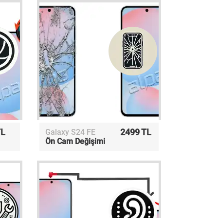
TL
2499 TL
Galaxy S24 FE
Ön Cam Değişimi