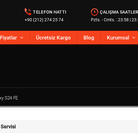
TELEFON HATTI
ÇALIŞMA SAATLER
+90 (212) 274 25 74
Pzts. - Cmts. : 23:58 | 23
Fiyatlar
Ücretsiz Kargo
Blog
Kurumsal
xy S24 FE
Servisi