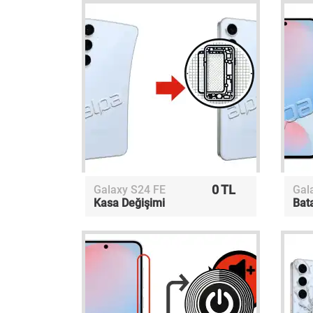
0 TL
Galaxy S24 FE
Gal
Kasa Değişimi
Bat