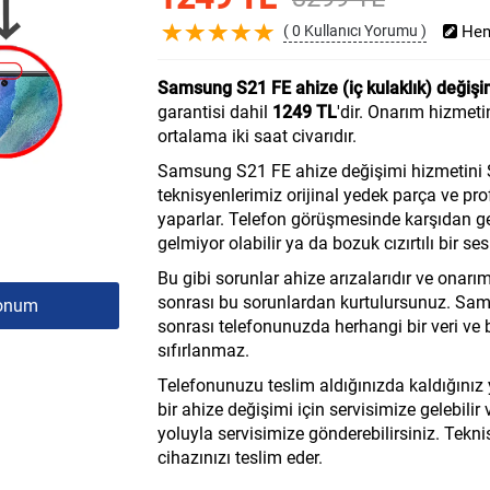
( 0 Kullanıcı Yorumu )
Hem
Samsung S21 FE ahize (iç kulaklık) değişim
garantisi dahil
1249 TL
'dir. Onarım hizmet
ortalama iki saat civarıdır.
Samsung S21 FE ahize değişimi hizmetin
teknisyenlerimiz orijinal yedek parça ve pr
yaparlar. Telefon görüşmesinde karşıdan gel
gelmiyor olabilir ya da bozuk cızırtılı bir ses 
Bu gibi sorunlar ahize arızalarıdır ve onarı
sonrası bu sorunlardan kurtulursunuz. Sam
onum
sonrası telefonunuzda herhangi bir veri ve
sıfırlanmaz.
Telefonunuzu teslim aldığınızda kaldığınız
bir ahize değişimi için servisimize gelebili
yoluyla servisimize gönderebilirsiniz. Tekni
cihazınızı teslim eder.