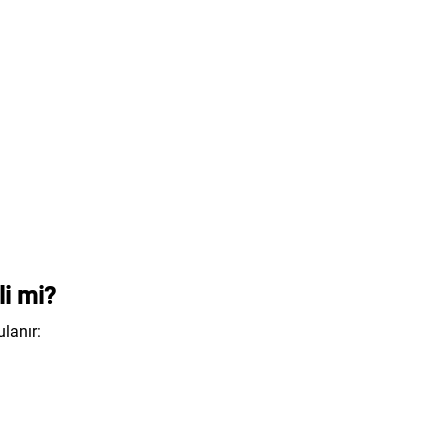
li mi?
lanır: