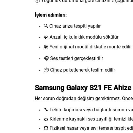
📦 Yoğunluk durumuna göre cihazınız çoğunlu
İşlem adımları:
🔍 Cihaz arıza tespiti yapılır
🧩 Arızalı iç kulaklık modülü sökülür
🛠️ Yeni orijinal modül dikkatle monte edilir
🎧 Ses testleri gerçekleştirilir
📦 Cihaz paketlenerek teslim edilir
Samsung Galaxy S21 FE Ahize Pr
Her sorun doğrudan değişim gerektirmez. Önce d
🔧 Lehim kopması veya bağlantı sorunu var
🧽 Kirlenme kaynaklı ses zayıflığı temizlikle 
💥 Fiziksel hasar veya sıvı teması tespit edil