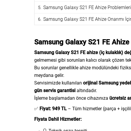
Samsung Galaxy S21 FE Ahize Problemleri O
Samsung Galaxy S21 FE Ahize Onarımı İçin 
Samsung Galaxy S21 FE Ahize D
Samsung Galaxy S21 FE ahize (iç kulaklık) de
gelmemesi gibi sorunları kalıcı olarak çözen tekn
Bu sorunlar genellikle ahize modülündeki fiziks
meydana gelir.
Servisimizde kullanılan
orijinal Samsung yede
gün servis garantisi
altındadır.
İşleme başlamadan önce cihazınıza
ücretsiz ar
✅
Fiyat: 949 TL
– Tüm hizmetler (parça + işçilik
Fiyata Dahil Hizmetler:
🔍 Teknik arıza tespiti