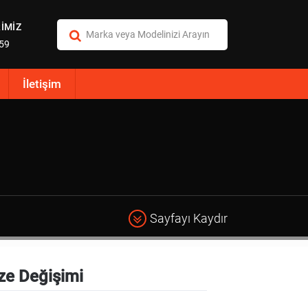
İMİZ
:59
İletişim
Sayfayı Kaydır
ze Değişimi