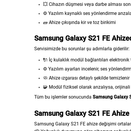
💥 Cihazın düşmesi veya darbe alması so
⚙️ Yazılım kaynaklı ses yönlendirme arızala
🧱 Ahize çıkışında kir ve toz birikimi
Samsung Galaxy S21 FE Ahized
Servisimizde bu sorunlar şu adımlarla giderilir:
🔌 İç kulaklık modül bağlantıları elektronik t
⚙️ Yazılım ayarları incelenir, ses yönlendirm
🧼 Ahize ızgarası detaylı şekilde temizlenir
🧩 Modül fiziksel olarak arızalıysa, orijinali i
Tüm bu işlemler sonucunda
Samsung Galaxy 
Samsung Galaxy S21 FE Ahize 
Samsung Galaxy S21 FE ahize değişimi ortal