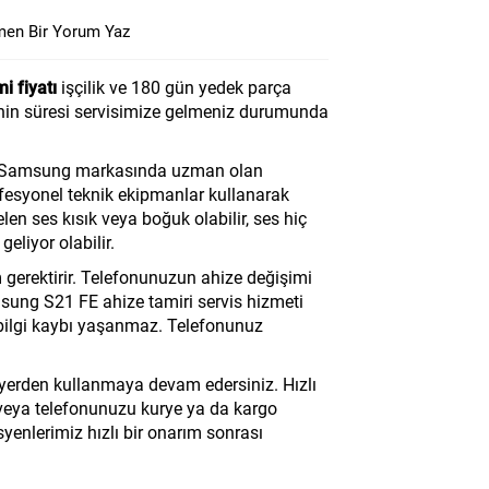
en Bir Yorum Yaz
i fiyatı
işçilik ve 180 gün yedek parça
inin süresi servisimize gelmeniz durumunda
i Samsung markasında uzman olan
ofesyonel teknik ekipmanlar kullanarak
en ses kısık veya boğuk olabilir, ses hiç
geliyor olabilir.
m gerektirir. Telefonunuzun ahize değişimi
sung S21 FE ahize tamiri servis hizmeti
 bilgi kaybı yaşanmaz. Telefonunuz
 yerden kullanmaya devam edersiniz. Hızlı
r veya telefonunuzu kurye ya da kargo
syenlerimiz hızlı bir onarım sonrası