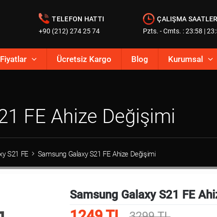
TELEFON HATTI
ÇALIŞMA SAATLER
+90 (212) 274 25 74
Pzts. - Cmts. : 23:58 | 23
Fiyatlar
Ücretsiz Kargo
Blog
Kurumsal
1 FE Ahize Değişimi
xy S21 FE
Samsung Galaxy S21 FE Ahize Değişimi
Samsung Galaxy S21 FE Ahi
1249 TL
3299 TL