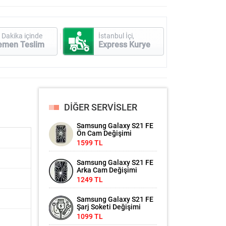
 Dakika içinde
İstanbul İçi,
emen Teslim
Express Kurye
DİĞER SERVİSLER
Samsung Galaxy S21 FE
Ön Cam Değişimi
1599 TL
Samsung Galaxy S21 FE
Arka Cam Değişimi
1249 TL
Samsung Galaxy S21 FE
Şarj Soketi Değişimi
1099 TL