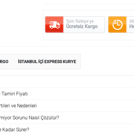
Tüm Türkiye`ye
30
Ücretsiz Kargo
H
ARGO
İSTANBUL İÇİ EXPRESS KURYE
Tamiri Fiyatı
ileri ve Nedenleri
iyor Sorunu Nasıl Çözülür?
 Kadar Sürer?