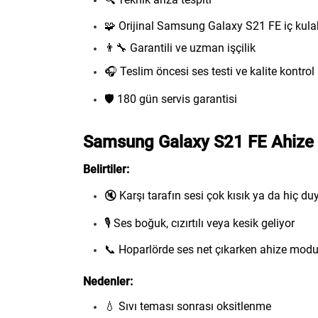
🧩 Orijinal Samsung Galaxy S21 FE iç kula
👨‍🔧 Garantili ve uzman işçilik
🎧 Teslim öncesi ses testi ve kalite kontrol
🛡️ 180 gün servis garantisi
Samsung Galaxy S21 FE Ahize Ar
Belirtiler:
🔇 Karşı tarafın sesi çok kısık ya da hiç d
🎙️ Ses boğuk, cızırtılı veya kesik geliyor
📞 Hoparlörde ses net çıkarken ahize modu
Nedenler:
💧 Sıvı teması sonrası oksitlenme