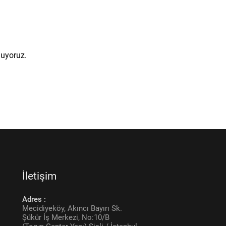
nuyoruz.
İletişim
Adres :
Mecidiyeköy, Akıncı Bayırı Sk.
Şükür İş Merkezi, No:10/B