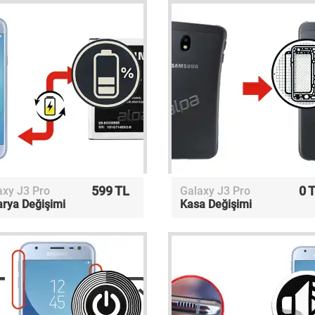
599 TL
0 
axy J3 Pro
Galaxy J3 Pro
arya Değişimi
Kasa Değişimi