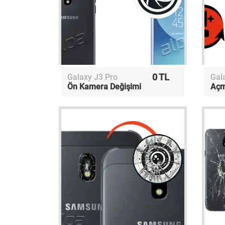
0 TL
Galaxy J3 Pro
Gal
Ön Kamera Değişimi
Açm