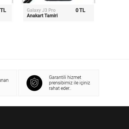
 TL
0 TL
Galaxy J3 Pro
Anakart Tamiri
Garantili hizmet
unan
prensibimiz ile içiniz
rahat eder..