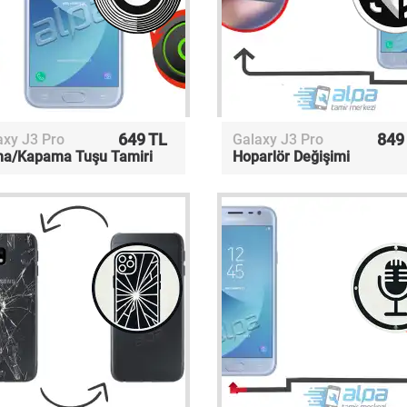
649 TL
849
axy J3 Pro
Galaxy J3 Pro
a/Kapama Tuşu Tamiri
Hoparlör Değişimi