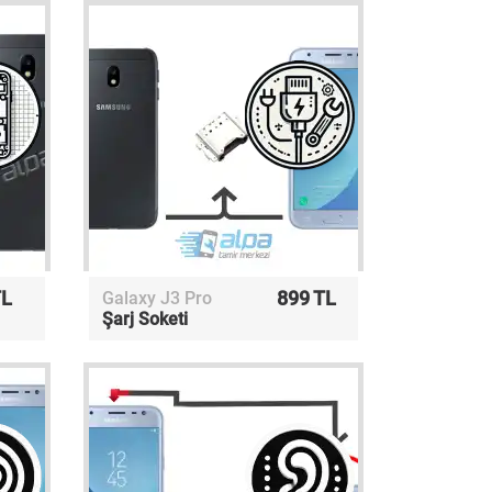
TL
899 TL
Galaxy J3 Pro
Şarj Soketi