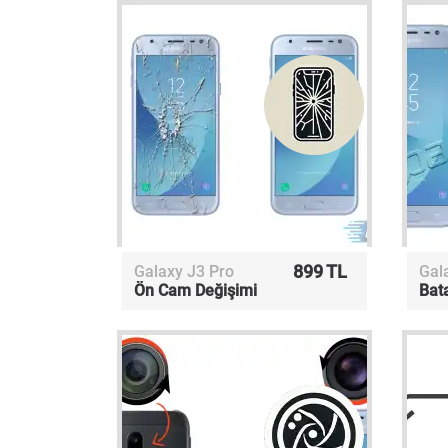
899 TL
Galaxy J3 Pro
Gal
Ön Cam Değişimi
Bat