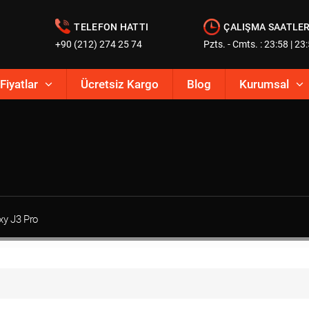
TELEFON HATTI
ÇALIŞMA SAATLER
+90 (212) 274 25 74
Pzts. - Cmts. : 23:58 | 23
Fiyatlar
Ücretsiz Kargo
Blog
Kurumsal
xy J3 Pro