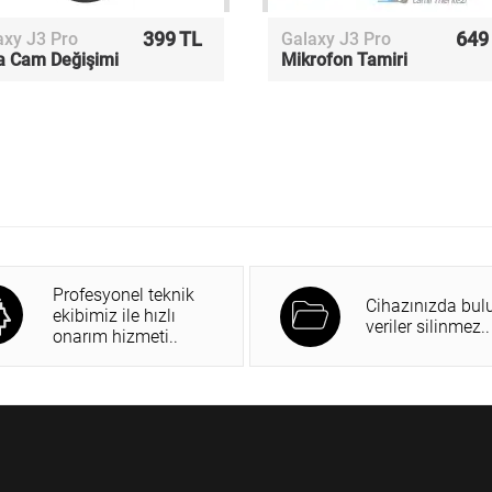
399 TL
649
axy J3 Pro
Galaxy J3 Pro
a Cam Değişimi
Mikrofon Tamiri
Profesyonel teknik
Cihazınızda bul
ekibimiz ile hızlı
veriler silinmez..
onarım hizmeti..