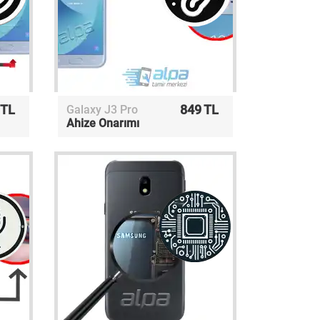
 TL
849 TL
Galaxy J3 Pro
Ahize Onarımı