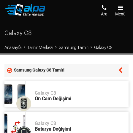
Ara
Menü
Galaxy C8
Anasayfa
Tamir Merkezi
Samsung Tamiri
Galaxy C8
Samsung Galaxy C8 Tamiri
Galaxy C8
Ön Cam Değişimi
Galaxy C8
Batarya Değişimi