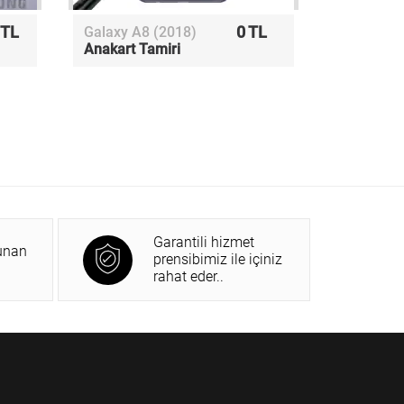
 TL
0 TL
Galaxy A8 (2018)
Anakart Tamiri
Garantili hizmet
unan
prensibimiz ile içiniz
rahat eder..