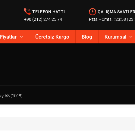
TELEFON HATTI
ÇALIŞMA SAATLER
+90 (212) 274 25 74
Pzts. - Cmts. : 23:58 | 23
Fiyatlar
Ücretsiz Kargo
Blog
Kurumsal
xy A8 (2018)