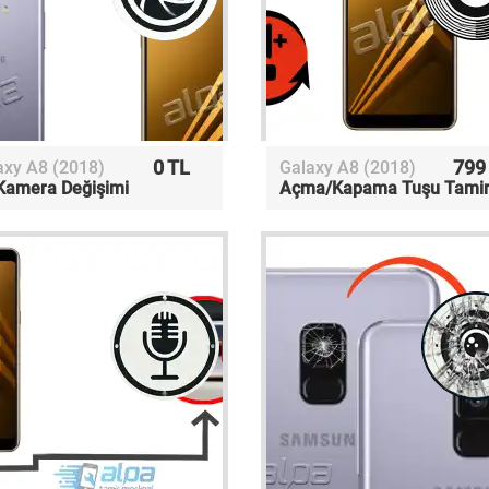
0 TL
799
axy A8 (2018)
Galaxy A8 (2018)
Kamera Değişimi
Açma/Kapama Tuşu Tamir