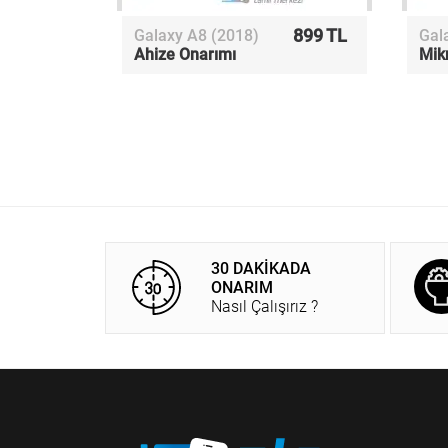
899 TL
Galaxy A8 (2018)
Gal
Ahize Onarımı
Mik
30 DAKİKADA
ONARIM
Nasıl Çalışırız ?