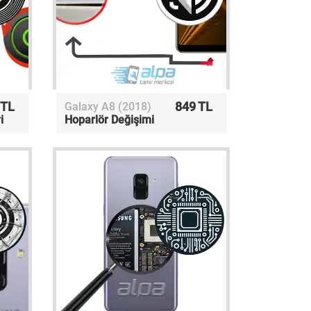
 TL
849 TL
Galaxy A8 (2018)
i
Hoparlör Değişimi