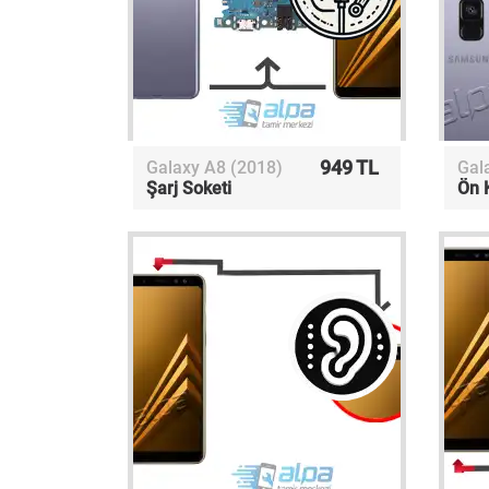
949 TL
Galaxy A8 (2018)
Gal
Şarj Soketi
Ön 