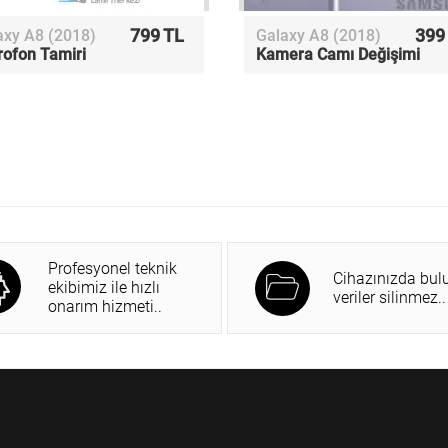
799 TL
399
axy A8 (2018)
Galaxy A8 (2018)
rofon Tamiri
Kamera Camı Değişimi
Profesyonel teknik
Cihazınızda bul
ekibimiz ile hızlı
veriler silinmez..
onarım hizmeti..