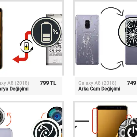
799 TL
749
axy A8 (2018)
Galaxy A8 (2018)
arya Değişimi
Arka Cam Değişimi