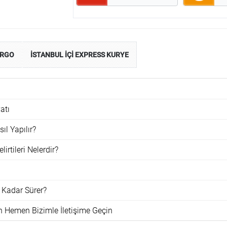
ARGO
İSTANBUL İÇİ EXPRESS KURYE
atı
l Yapılır?
rtileri Nelerdir?
Kadar Sürer?
 Hemen Bizimle İletişime Geçin