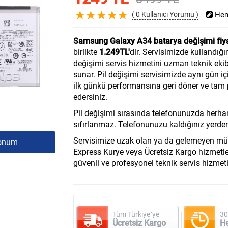
( 0 Kullanıcı Yorumu )
Hem
Samsung Galaxy A34 batarya değişimi fiya
birlikte
1.249TL'
dir. Servisimizde kullandığım
değişimi servis hizmetini uzman teknik eki
sunar. Pil değişimi servisimizde aynı gün iç
ilk günkü performansına geri döner ve ta
edersiniz.
Pil değişimi sırasında telefonunuzda herha
sıfırlanmaz. Telefonunuzu kaldığınız yerde
Servisimize uzak olan ya da gelemeyen müşte
onum
Express Kurye veya Ücretsiz Kargo hizmetler
güvenli ve profesyonel teknik servis hizmeti
Tüm Türkiye`ye
30
Ücretsiz Kargo
H