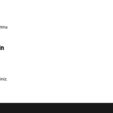
tutma
in
iniz.