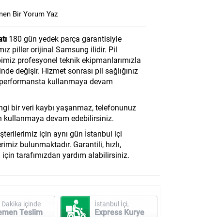
en Bir Yorum Yaz
tı
180 gün yedek parça garantisiyle
ız piller orijinal Samsung ilidir. Pil
bimiz profesyonel teknik ekipmanlarımızla
inde değişir. Hizmet sonrası pil sağlığınız
m performansta kullanmaya devam
ngi bir veri kaybı yaşanmaz, telefonunuz
n kullanmaya devam edebilirsiniz.
rilerimiz için aynı gün İstanbul içi
imiz bulunmaktadır. Garantili, hızlı,
 için tarafımızdan yardım alabilirsiniz.
 Dakika içinde
İstanbul İçi,
emen Teslim
Express Kurye