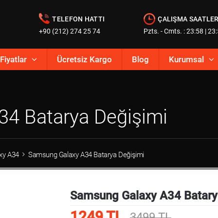
TELEFON HATTI
ÇALIŞMA SAATLER
+90 (212) 274 25 74
Pzts. - Cmts. : 23:58 | 23
Fiyatlar
Ücretsiz Kargo
Blog
Kurumsal
4 Batarya Değişimi
xy A34
Samsung Galaxy A34 Batarya Değişimi
Samsung Galaxy A34 Batary
1249 TL
3499 TL