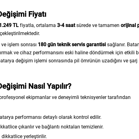
eğişimi Fiyatı
1.249 TL
fiyatla, ortalama
3-4 saat
sürede ve tamamen
orijinal
ekleştirilmektedir.
r ve işlem sonrası
180 gün teknik servis garantisi
sağlanır. Bata
tırmak ve cihaz performansını eski haline döndürmek için etkili b
atarya değişim işlemi sonrasında pil ömrünün uzadığını ve şarj
ğişimi Nasıl Yapılır?
rofesyonel ekipmanlar ve deneyimli teknisyenler tarafından
arya performansı detaylı olarak kontrol edilir.
katlice çıkarılır ve bağlantı noktaları temizlenir.
dikkatlice yerleştirilir.