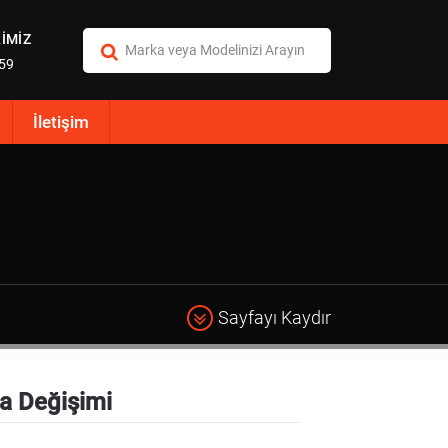
İMİZ
:59
İletişim
Sayfayı Kaydır
a Değişimi