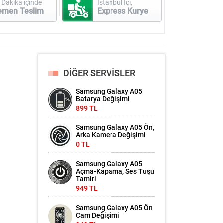
 Dakika içinde
İstanbul İçi,
emen Teslim
Express Kurye
DİĞER SERVİSLER
Samsung Galaxy A05
Batarya Değişimi
899 TL
Samsung Galaxy A05 Ön,
Arka Kamera Değişimi
0 TL
Samsung Galaxy A05
Açma-Kapama, Ses Tuşu
Tamiri
949 TL
Samsung Galaxy A05 Ön
Cam Değişimi