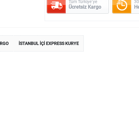
Tüm Türkiye`ye
30
Ücretsiz Kargo
H
ARGO
İSTANBUL İÇİ EXPRESS KURYE