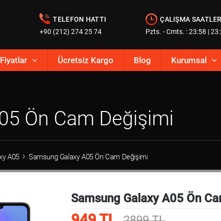
TELEFON HATTI
ÇALIŞMA SAATLER
+90 (212) 274 25 74
Pzts. - Cmts. : 23:58 | 23
Fiyatlar
Ücretsiz Kargo
Blog
Kurumsal
05 Ön Cam Değişimi
xy A05
Samsung Galaxy A05 Ön Cam Değişimi
Samsung Galaxy A05 Ön Ca
949 TL
2899 TL