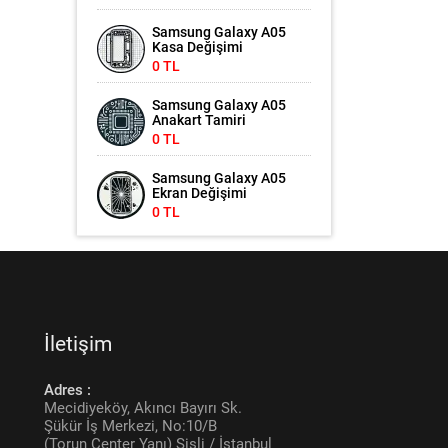
Samsung Galaxy A05
Kasa Değişimi
0 TL
Samsung Galaxy A05
Anakart Tamiri
0 TL
Samsung Galaxy A05
Ekran Değişimi
0 TL
İletişim
Adres :
Mecidiyeköy, Akıncı Bayırı Sk.
Şükür İş Merkezi, No:10/B
(Torun Center Yanı) Şişli / İstanbul