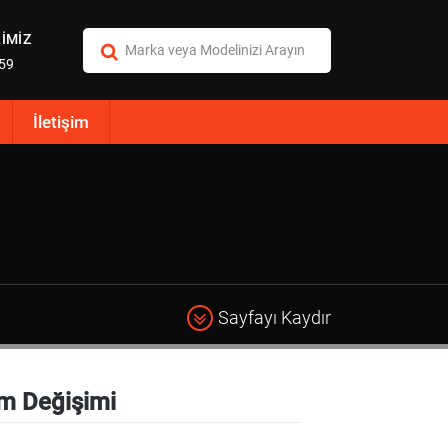
İMİZ
:59
İletişim
Sayfayı Kaydır
m Değişimi