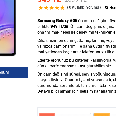
( 0 Kullanıcı Yorumu )
Hem
Samsung Galaxy A05
ön cam değişimi fiyat
birlikte
949 TL’dir
. Ön cam değişimi, orijina
onarım makineleri ile deneyimli teknisyenler
Cihazınızın ön camı çatlamış, kırılmış vey
yalnızca cam onarımı ile daha uygun fiyat
maliyetlerden kaçınarak telefonunuzu ilk g
Eğer telefonunuz bu kriterleri karşılıyorsa, 
günkü performansına kavuşturabilirsiniz.
onum
Ön cam değişimi süresi, servis yoğunluğuna 
ulaşabilirsiniz. Onarım işlemi sırasında iç
durumunda sorumluluk tamamen teknik servi
Detaylı bilgi almak için iletişim kanallarımı