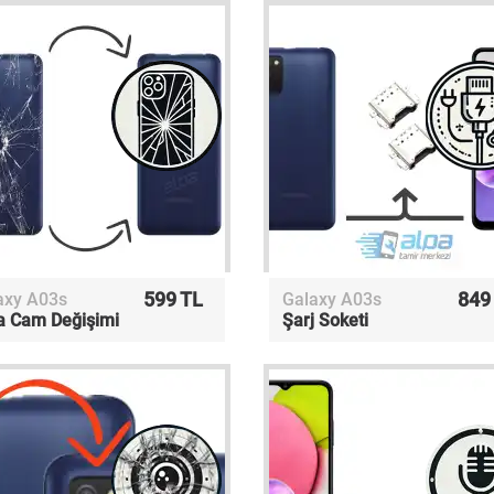
599 TL
849
axy A03s
Galaxy A03s
a Cam Değişimi
Şarj Soketi