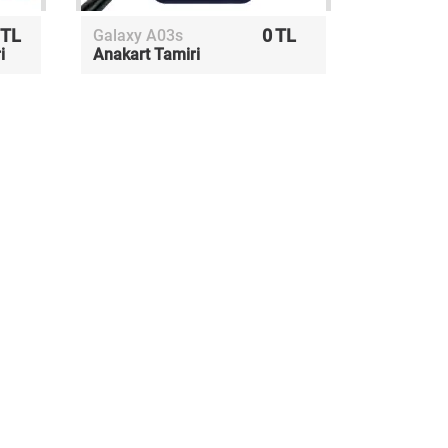
 TL
0 TL
Galaxy A03s
i
Anakart Tamiri