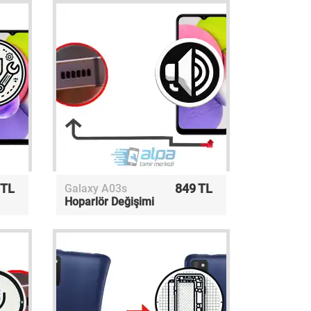
 TL
849 TL
Galaxy A03s
Hoparlör Değişimi