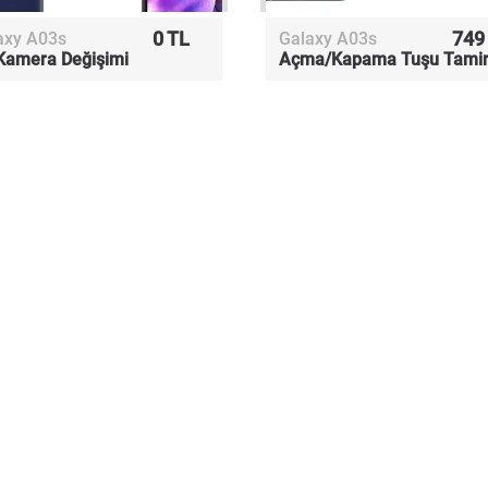
0 TL
749
axy A03s
Galaxy A03s
Kamera Değişimi
Açma/Kapama Tuşu Tamir