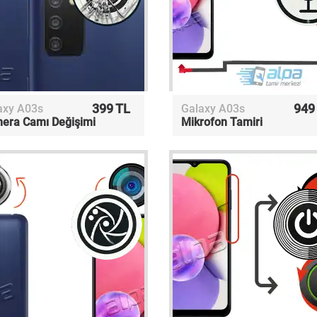
399 TL
949
axy A03s
Galaxy A03s
era Camı Değişimi
Mikrofon Tamiri