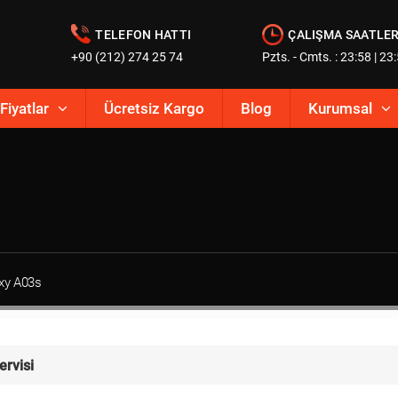
TELEFON HATTI
ÇALIŞMA SAATLER
+90 (212) 274 25 74
Pzts. - Cmts. : 23:58 | 23
Fiyatlar
Ücretsiz Kargo
Blog
Kurumsal
xy A03s
rvisi