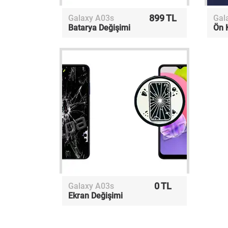
899 TL
Galaxy A03s
Gal
Batarya Değişimi
Ön 
0 TL
Galaxy A03s
Ekran Değişimi