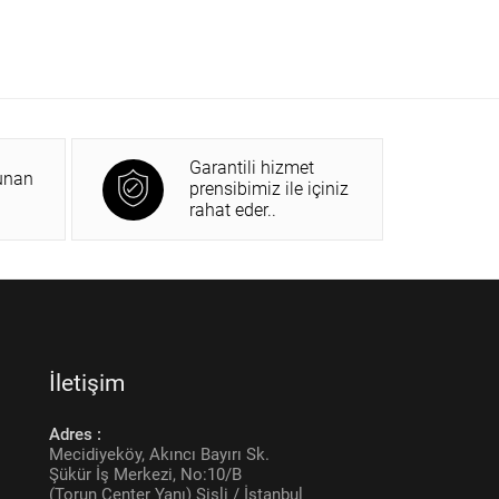
Garantili hizmet
unan
prensibimiz ile içiniz
rahat eder..
İletişim
Adres :
Mecidiyeköy, Akıncı Bayırı Sk.
Şükür İş Merkezi, No:10/B
(Torun Center Yanı) Şişli / İstanbul