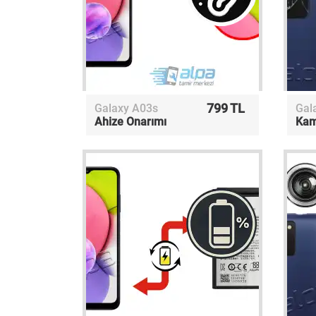
799 TL
Galaxy A03s
Gal
Ahize Onarımı
Kam