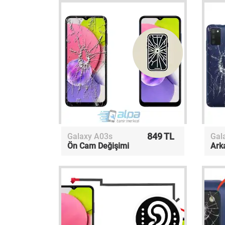
849 TL
Galaxy A03s
Gal
Ön Cam Değişimi
Ark