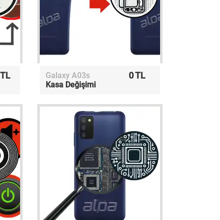
 TL
0 TL
Galaxy A03s
Kasa Değişimi