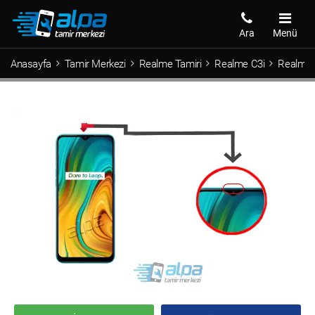
Ara
Menü
Anasayfa
Tamir Merkezi
Realme Tamiri
Realme C3i
Realme C