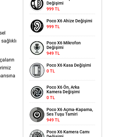
Değişimi
999 TL
Poco X6 Ahize Değişimi
999 TL
sel
sağlıklı
Poco X6 Mikrofon
Değişimi
949 TL
çaların
Poco X6 Kasa Değişimi
erimiz
0 TL
rmansına
Poco X6 Ön, Arka
Kamera Değişimi
0 TL
Poco X6 Açma-Kapama,
Ses Tuşu Tamiri
949 TL
Poco X6 Kamera Camı
Değişimi