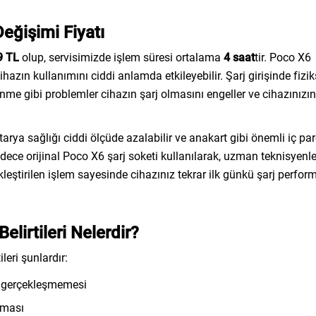
eğişimi Fiyatı
9 TL
olup, servisimizde işlem süresi ortalama
4 saat
tir. Poco X6
cihazın kullanımını ciddi anlamda etkileyebilir. Şarj girişinde fizik
enme gibi problemler cihazın şarj olmasını engeller ve cihazınızın 
tarya sağlığı ciddi ölçüde azalabilir ve anakart gibi önemli iç par
dece orijinal Poco X6 şarj soketi kullanılarak, uzman teknisyenl
ekleştirilen işlem sayesinde cihazınız tekrar ilk günkü şarj perfo
elirtileri Nelerdir?
leri şunlardır:
iç gerçekleşmemesi
ınması