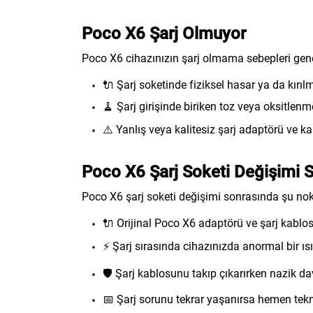
Poco X6 Şarj Olmuyor
Poco X6 cihazınızın şarj olmama sebepleri genel
🔌 Şarj soketinde fiziksel hasar ya da kırı
🧹 Şarj girişinde biriken toz veya oksitl
⚠️ Yanlış veya kalitesiz şarj adaptörü ve 
Poco X6 Şarj Soketi Değişimi S
Poco X6 şarj soketi değişimi sonrasında şu nokt
🔌 Orijinal Poco X6 adaptörü ve şarj kablos
⚡ Şarj sırasında cihazınızda anormal bir ı
🛡️ Şarj kablosunu takıp çıkarırken nazik d
📅 Şarj sorunu tekrar yaşanırsa hemen tekn