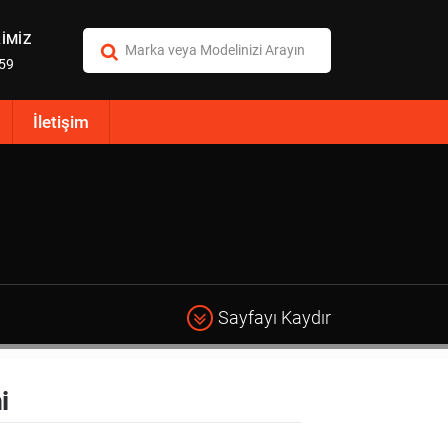
İMİZ
:59
İletişim
Sayfayı Kaydır
i