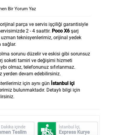
en Bir Yorum Yaz
rijinal parça ve servis işçiliği garantisiyle
servisimizde 2 - 4 saattir.
Poco X6
şarj
uzman teknisyenlerimiz, orijinal yedek
 sağlar.
lma sorunu düzelir ve eskisi gibi sorunsuz
j soketi tamiri ve değişimi hizmeti
ybı olmaz, telefonunuz sıfırlanmaz.
 yerden devam edebilirsiniz.
erilerimiz için aynı gün
İstanbul içi
rimiz bulunmaktadır. Detaylı bilgi için
irsiniz.
 Dakika içinde
İstanbul İçi,
emen Teslim
Express Kurye