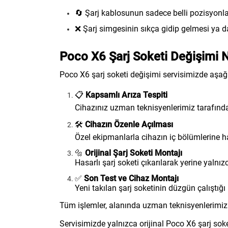
🔄 Şarj kablosunun sadece belli pozisyonl
❌ Şarj simgesinin sıkça gidip gelmesi ya 
Poco X6 Şarj Soketi Değişimi Na
Poco X6 şarj soketi değişimi servisimizde aşağı
📋
Kapsamlı Arıza Tespiti
Cihazınız uzman teknisyenlerimiz tarafından
🛠️
Cihazın Özenle Açılması
Özel ekipmanlarla cihazın iç bölümlerine ha
🔩
Orijinal Şarj Soketi Montajı
Hasarlı şarj soketi çıkarılarak yerine yalnız
✅
Son Test ve Cihaz Montajı
Yeni takılan şarj soketinin düzgün çalıştığı 
Tüm işlemler, alanında uzman teknisyenlerimiz t
Servisimizde yalnızca orijinal Poco X6 şarj soke