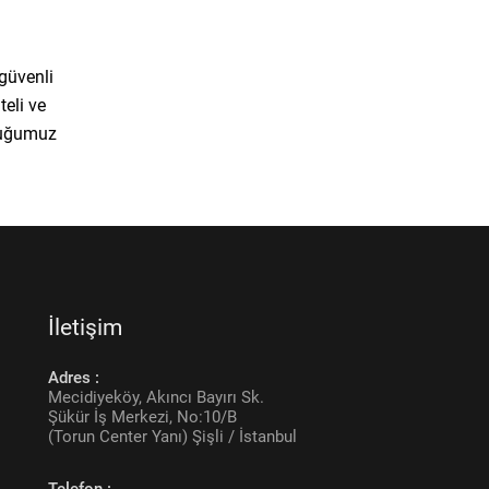
 güvenli
teli ve
nduğumuz
İletişim
Adres :
Mecidiyeköy, Akıncı Bayırı Sk.
Şükür İş Merkezi, No:10/B
(Torun Center Yanı) Şişli / İstanbul