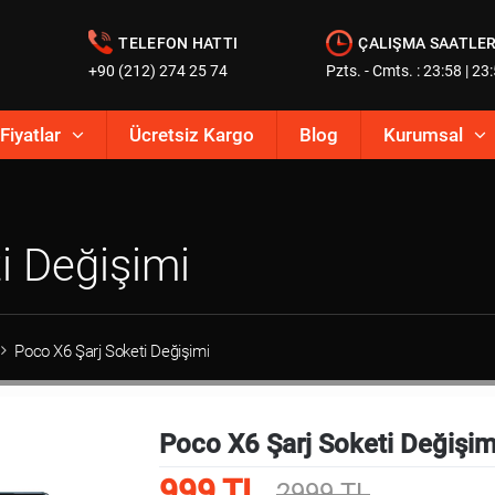
TELEFON HATTI
ÇALIŞMA SAATLER
+90 (212) 274 25 74
Pzts. - Cmts. : 23:58 | 23
Fiyatlar
Ücretsiz Kargo
Blog
Kurumsal
i Değişimi
Poco X6 Şarj Soketi Değişimi
Poco X6 Şarj Soketi Değişim
999 TL
2999 TL