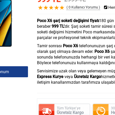
( 0 Kullanıcı Yorumu )
Hem
Poco X6 şarj soketi değişimi fiyatı
180 gün o
beraber
999 TL'
dir. Şarj soketi tamir süresi 
soketi değişimi hizmetini Poco markasında 
parçalar ve profesyonel teknik ekipmanlarla
Tamir sonrası
Poco X6
telefonunuzun şarj o
olarak şarj olmaya devam eder.
Poco X6
şar
sonunda telefonunuzda herhangi bir veri ka
Böylece telefonunuzu kullanmaya kaldığınız
Servisimize uzak olan veya gelemeyen müşt
onum
Express Kurye
veya
Ücretsiz Kargo
hizmetle
iletişim kanallarımızdan tarafımıza ulaşabil
Tüm Türkiye`ye
30
Ücretsiz Kargo
H