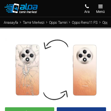
Ara
Menü
Anasayfa
Tamir Merkezi
Oppo Tamiri
Oppo Reno11 FS
Oppo 