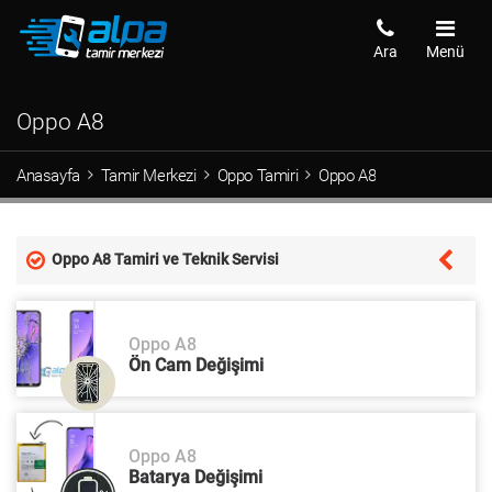
Ara
Menü
Oppo A8
Anasayfa
Tamir Merkezi
Oppo Tamiri
Oppo A8
Oppo A8 Tamiri ve Teknik Servisi
Oppo A8
Ön Cam Değişimi
Oppo A8
Batarya Değişimi