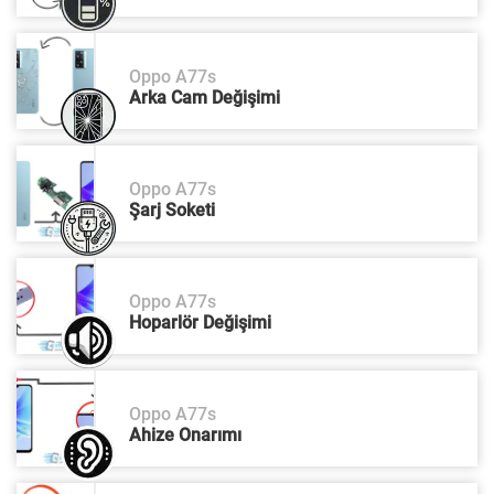
Oppo A77s
Arka Cam Değişimi
Oppo A77s
Şarj Soketi
Oppo A77s
Hoparlör Değişimi
Oppo A77s
Ahize Onarımı