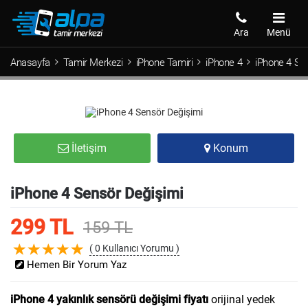
Ara
Menü
Anasayfa
Tamir Merkezi
iPhone Tamiri
iPhone 4
iPhone 4 Se
İletişim
Konum
iPhone 4 Sensör Değişimi
299 TL
159 TL
( 0 Kullanıcı Yorumu )
Hemen Bir Yorum Yaz
iPhone 4 yakınlık sensörü değişimi fiyatı
orijinal yedek