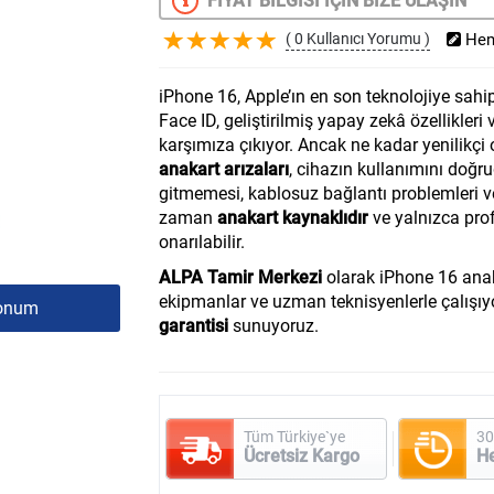
FİYAT BİLGİSİ İÇİN BİZE ULAŞIN
( 0 Kullanıcı Yorumu )
Hem
iPhone 16, Apple’ın en son teknolojiye sahip
Face ID, geliştirilmiş yapay zekâ özellikleri
karşımıza çıkıyor. Ancak ne kadar yenilikçi
anakart arızaları
, cihazın kullanımını doğru
gitmemesi, kablosuz bağlantı problemleri 
zaman
anakart kaynaklıdır
ve yalnızca pro
onarılabilir.
ALPA Tamir Merkezi
olarak iPhone 16 anak
ekipmanlar ve uzman teknisyenlerle çalışıy
onum
garantisi
sunuyoruz.
Tüm Türkiye`ye
30
Ücretsiz Kargo
H