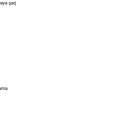
veya şarj
sama