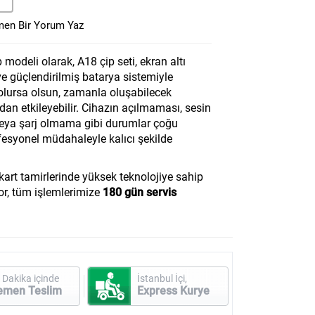
en Bir Yorum Yaz
 modeli olarak, A18 çip seti, ekran altı
 ve güçlendirilmiş batarya sistemiyle
 olursa olsun, zamanla oluşabilecek
dan etkileyebilir. Cihazın açılmaması, sesin
veya şarj olmama gibi durumlar çoğu
fesyonel müdahaleyle kalıcı şekilde
art tamirlerinde yüksek teknolojiye sahip
or, tüm işlemlerimize
180 gün servis
 Dakika içinde
İstanbul İçi,
emen Teslim
Express Kurye