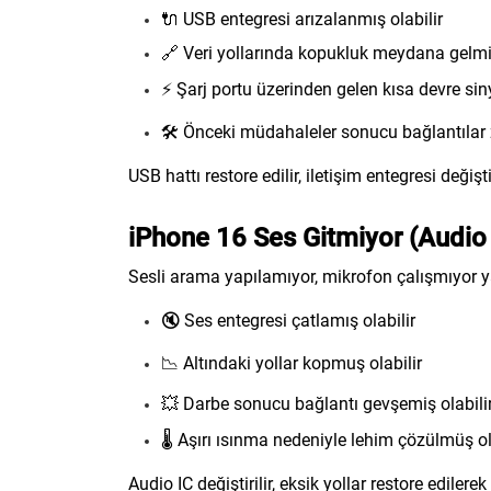
🔌 USB entegresi arızalanmış olabilir
🔗 Veri yollarında kopukluk meydana gelmiş
⚡ Şarj portu üzerinden gelen kısa devre siny
🛠️ Önceki müdahaleler sonucu bağlantılar 
USB hattı restore edilir, iletişim entegresi değişt
iPhone 16 Ses Gitmiyor (Audio 
Sesli arama yapılamıyor, mikrofon çalışmıyor ya 
🔇 Ses entegresi çatlamış olabilir
📉 Altındaki yollar kopmuş olabilir
💥 Darbe sonucu bağlantı gevşemiş olabili
🌡️ Aşırı ısınma nedeniyle lehim çözülmüş ol
Audio IC değiştirilir, eksik yollar restore edilerek 