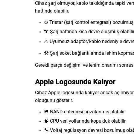
Cihaz şarj olmuyor, kablo takıldığında tepki ve
hattında olabilir.
⚙️ Tristar (şarj kontrol entegresi) bozulmuş 
🔌 Şarj hattında kısa devre oluşmuş olabili
⚠️ Uyumsuz adaptör/kablo nedeniyle devre
🛠️ Şarj soket bağlantılarında lehim kopmas
Gerekli parça değişimi ve lehim onarımı sonrası c
Apple Logosunda Kalıyor
Cihaz Apple logosunda kalıyor ancak açılmıyors
olduğunu gösterir.
💾 NAND entegresi arızalanmış olabilir
🧠 CPU veri yollarında kopukluk olabilir
🔧 Voltaj regülasyon devresi bozulmuş olab