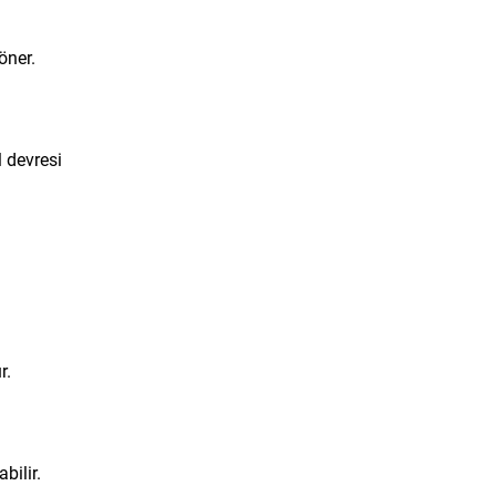
öner.
 devresi
r.
bilir.