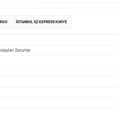
ARGO
İSTANBUL İÇİ EXPRESS KURYE
ılaşılan Sorunlar