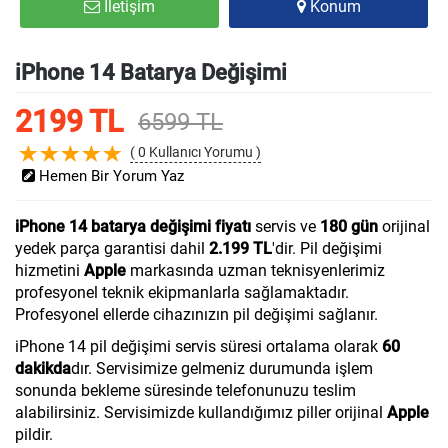
İletişim
Konum
iPhone 14 Batarya Değişimi
2199 TL
6599 TL
( 0 Kullanıcı Yorumu )
Hemen Bir Yorum Yaz
iPhone 14 batarya değişimi fiyatı
servis ve
180 gün
orijinal
yedek parça garantisi dahil
2.199 TL
'dir. Pil değişimi
hizmetini
Apple
markasında uzman teknisyenlerimiz
profesyonel teknik ekipmanlarla sağlamaktadır.
Profesyonel ellerde cihazınızın pil değişimi sağlanır.
iPhone 14 pil değişimi servis süresi ortalama olarak
60
dakikda
dır. Servisimize gelmeniz durumunda işlem
sonunda bekleme süresinde telefonunuzu teslim
alabilirsiniz. Servisimizde kullandığımız piller orijinal
Apple
pildir.