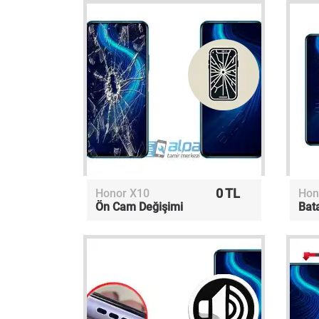
0 TL
Honor X10
Hon
Ön Cam Değişimi
Bat