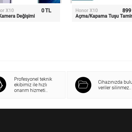
0 TL
899
or X10
Honor X10
Kamera Değişimi
Açma/Kapama Tuşu Tamir
Profesyonel teknik
Cihazınızda bul
ekibimiz ile hızlı
veriler silinmez..
onarım hizmeti..