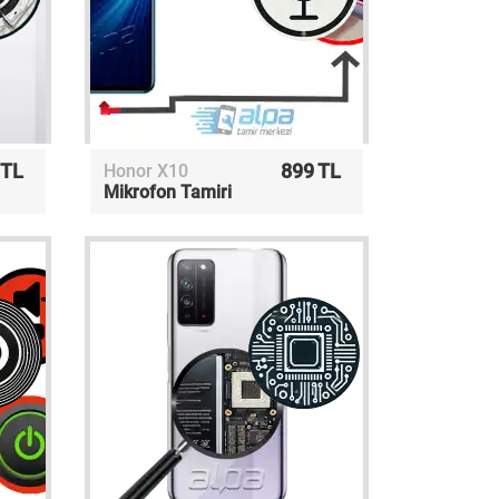
 TL
899 TL
Honor X10
Mikrofon Tamiri