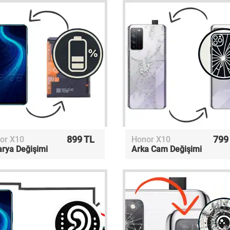
899 TL
799
or X10
Honor X10
arya Değişimi
Arka Cam Değişimi