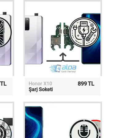
 TL
899 TL
Honor X10
Şarj Soketi