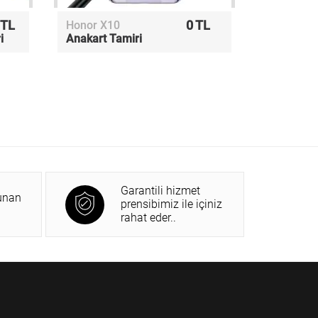
 TL
0 TL
Honor X10
i
Anakart Tamiri
Garantili hizmet
unan
prensibimiz ile içiniz
rahat eder..