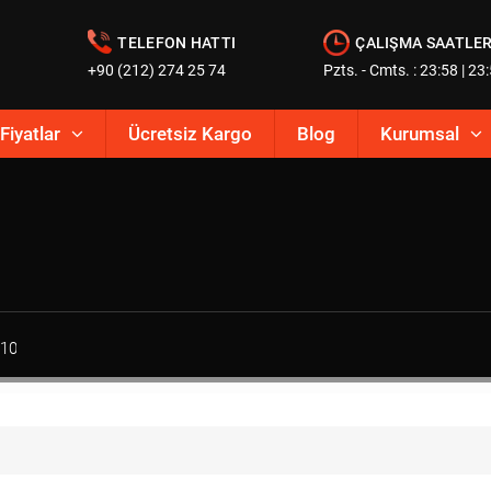
TELEFON HATTI
ÇALIŞMA SAATLER
+90 (212) 274 25 74
Pzts. - Cmts. : 23:58 | 23
Fiyatlar
Ücretsiz Kargo
Blog
Kurumsal
X10