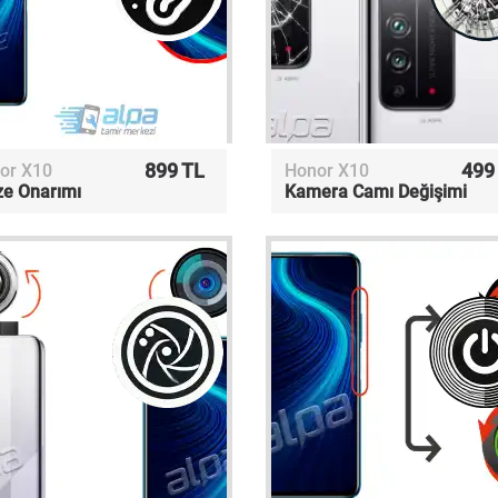
899 TL
499
or X10
Honor X10
ze Onarımı
Kamera Camı Değişimi