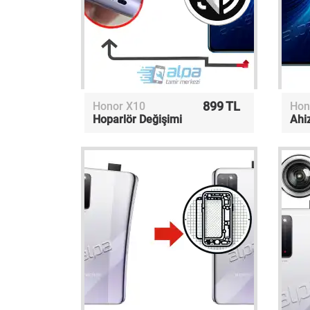
899 TL
Honor X10
Hon
Hoparlör Değişimi
Ahi