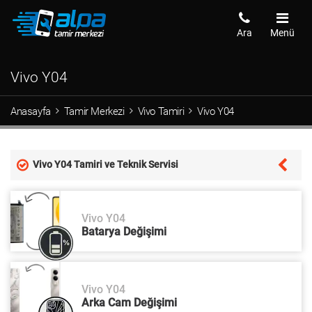
Ara
Menü
Vivo Y04
Anasayfa
Tamir Merkezi
Vivo Tamiri
Vivo Y04
Vivo Y04 Tamiri ve Teknik Servisi
Vivo Y04
Batarya Değişimi
Vivo Y04
Arka Cam Değişimi