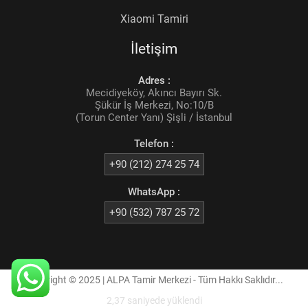
Xiaomi Tamiri
İletişim
Adres :
Mecidiyeköy, Akıncı Bayırı Sk.
Şükür İş Merkezi, No:10/B
(Torun Center Yanı) Şişli / İstanbul
Telefon :
+90 (212) 274 25 74
WhatsApp :
+90 (532) 787 25 72
Copyright © 2025 | ALPA Tamir Merkezi - Tüm Hakkı Saklıdır...
2,37 saniyede yüklendi