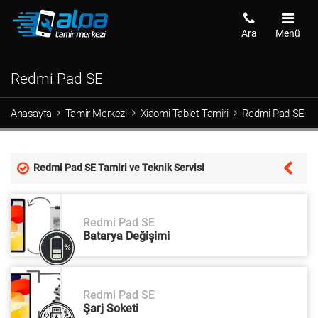
Ara
Menü
Redmi Pad SE
Anasayfa
Tamir Merkezi
Xiaomi Tablet Tamiri
Redmi Pad SE
Redmi Pad SE Tamiri ve Teknik Servisi
Redmi Pad SE
Batarya Değişimi
Redmi Pad SE
Şarj Soketi