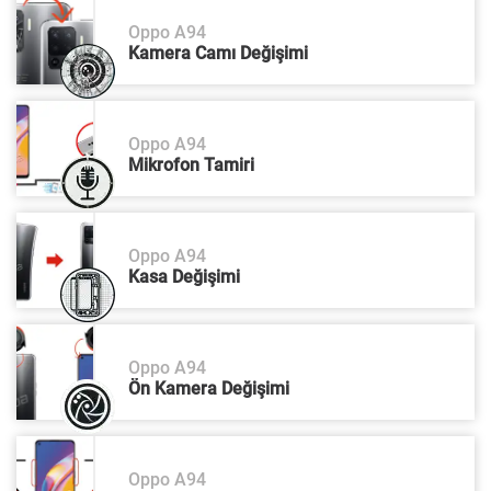
Oppo A94
Kamera Camı Değişimi
Oppo A94
Mikrofon Tamiri
Oppo A94
Kasa Değişimi
Oppo A94
Ön Kamera Değişimi
Oppo A94